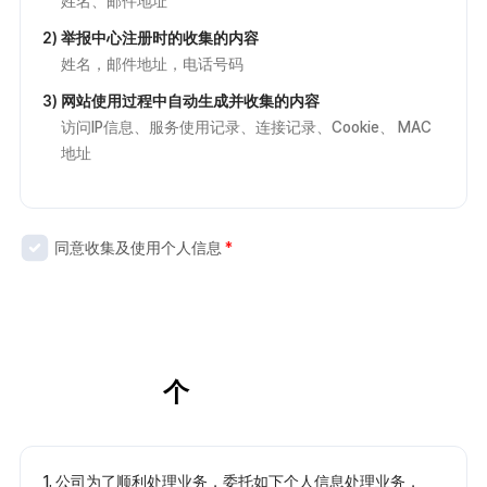
姓名、邮件地址
2) 举报中心注册时的收集的内容
姓名，邮件地址，电话号码
3) 网站使用过程中自动生成并收集的内容
访问IP信息、服务使用记录、连接记录、Cookie、 MAC
地址
2. 个人信息收集目的
同意收集及使用个人信息
*
公司出于以下原因收集个人信息。
1) 填写咨询事项时收集的内容
识别用户、识别用户咨询、处理提案/投诉/AS处理等、
传达公告事项
同意委托管理个人信息
2) 注册举报中心时的收集的内容
识别用户、举报不正当行为、处理投诉
3) 网站使用过程中自动生成并收集的内容
通过掌握访问频率及收集服务使用统计等分析用户服务
1. 公司为了顺利处理业务，委托如下个人信息处理业务，