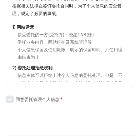
使用，提高运营服务的稳定性及品质
根据相关法律在签订委托合同时，为了个人信息的安全管
理，规定了必要的事项。
3. 个人信息持有时间
1) 网站运营
个人信息原则上达到收集及使用目的后，将立即销毁。但
接受委托的一方(受托方)：晓星TNS(株)
是，对于以下信息，出于以下原因，将在明示的期间内保
委托业务内容：网站维护及系统管理等
留。
个人信息保留及使用期限：明示的保留时间、到使用理
由结束为止
1) 填写咨询事项时收集的内容
2) 委托处理拒绝权利
保留时间：1年
信息主体可以拒绝上述个人信息的委托处理。但是，不
保留理由：识别用户、应对用户咨询、处理投诉、传达
同意个人信息的委托处理时，无法提供会员注册及业务
公告事项
相关的正常服务。
2) 注册举报中心时的收集的内容
同意委托管理个人信息
*
保留时间：1年
保留理由：识别用户、举报不正当行为、处理投诉
3) 网站使用过程中自动生成并收集的内容
保留时间：6个月
保留理由：掌握访问频率及收集服务使用统计